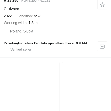
R 23,250
PLN 5,300
≈ €1,231
Cultivator
2022
Condition
new
Working width
1.8 m
Poland, Słupia
Przedsiębiorstwo Produkcyjno-Handlowe ROLMAPOL Marcin Dziekan