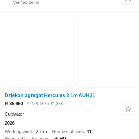
Dziekan agregat Hercules 2,1m AUH21
R 35,660
PLN 8,130
≈ €1,888
Cultivator
2026
Working width
2.1 m
Number of tines
41
Required tractor power
55 HP