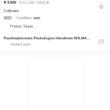
R 9,650
PLN 2,200
≈ €510.90
Cultivator
2022
Condition
new
Poland, Słupia
Przedsiębiorstwo Produkcyjno-Handlowe ROLMAPOL Marcin Dziekan