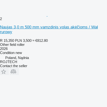
2
Naujas 3,0 m 500 mm vamzdinis volas akėčioms / Wał
rurowy
R 15,350
PLN 3,500
≈ €812.80
Other field roller
2026
Condition
new
Poland, Nądnia
ROJTECH
Contact the seller