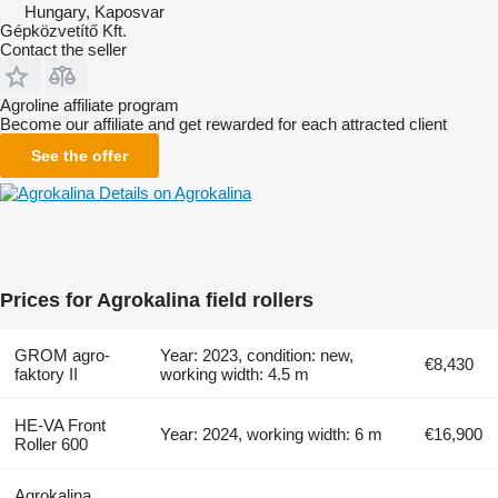
Hungary, Kaposvar
Gépközvetítő Kft.
Contact the seller
Agroline affiliate program
Become our affiliate and get rewarded for each attracted client
See the offer
Details on Agrokalina
Prices for Agrokalina field rollers
GROM agro-
Year: 2023, condition: new,
€8,430
faktory II
working width: 4.5 m
HE-VA Front
Year: 2024, working width: 6 m
€16,900
Roller 600
Agrokalina