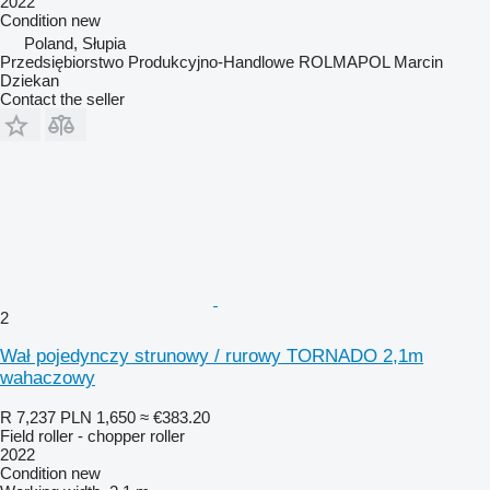
2022
Condition
new
Poland, Słupia
Przedsiębiorstwo Produkcyjno-Handlowe ROLMAPOL Marcin
Dziekan
Contact the seller
2
Wał pojedynczy strunowy / rurowy TORNADO 2,1m
wahaczowy
R 7,237
PLN 1,650
≈ €383.20
Field roller - chopper roller
2022
Condition
new