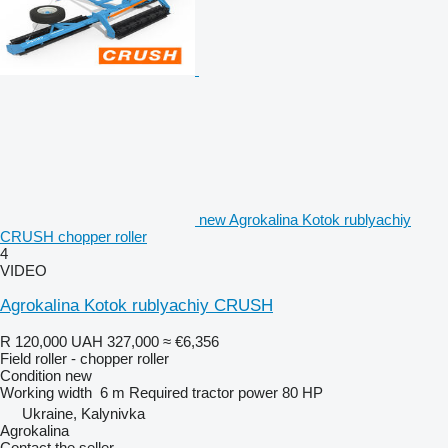
new Agrokalina Kotok rublyachiy
CRUSH chopper roller
4
VIDEO
Agrokalina Kotok rublyachiy CRUSH
R 120,000
UAH 327,000
≈ €6,356
Field roller - chopper roller
Condition
new
Working width
6 m
Required tractor power
80 HP
Ukraine, Kalynivka
Agrokalina
Contact the seller