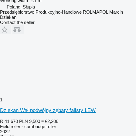
Working width
2.1 m
Poland, Słupia
Przedsiębiorstwo Produkcyjno-Handlowe ROLMAPOL Marcin
Dziekan
Contact the seller
1
Dziekan Wał podwójny zębaty falisty LEW
R 41,670
PLN 9,500
≈ €2,206
Field roller - cambridge roller
2022