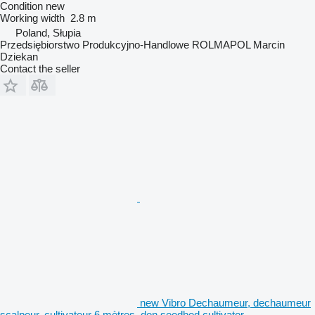
Condition
new
Working width
2.8 m
Poland, Słupia
Przedsiębiorstwo Produkcyjno-Handlowe ROLMAPOL Marcin
Dziekan
Contact the seller
new Vibro Dechaumeur, dechaumeur
scalpeur, cultivateur 6 mètres, den seedbed cultivator