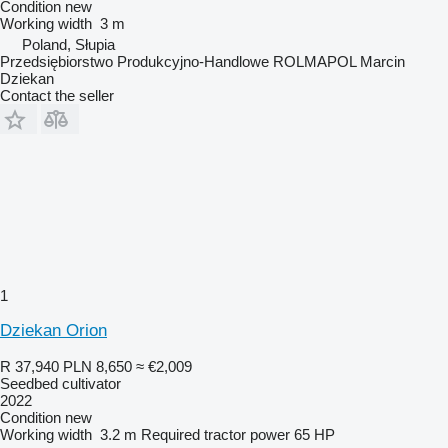
Condition
new
Working width
3 m
Poland, Słupia
Przedsiębiorstwo Produkcyjno-Handlowe ROLMAPOL Marcin
Dziekan
Contact the seller
1
Dziekan Orion
R 37,940
PLN 8,650
≈ €2,009
Seedbed cultivator
2022
Condition
new
Working width
3.2 m
Required tractor power
65 HP