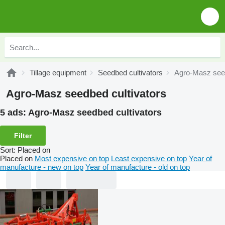
Tillage equipment
Seedbed cultivators
Agro-Masz seed
Agro-Masz seedbed cultivators
5 ads:
Agro-Masz seedbed cultivators
Filter
Sort
:
Placed on
Placed on
Most expensive on top
Least expensive on top
Year of
manufacture - new on top
Year of manufacture - old on top