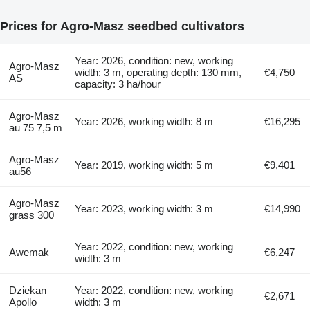
Prices for Agro-Masz seedbed cultivators
Year: 2026, condition: new, working
Agro-Masz
width: 3 m, operating depth: 130 mm,
€4,750
AS
capacity: 3 ha/hour
Agro-Masz
Year: 2026, working width: 8 m
€16,295
au 75 7,5 m
Agro-Masz
Year: 2019, working width: 5 m
€9,401
au56
Agro-Masz
Year: 2023, working width: 3 m
€14,990
grass 300
Year: 2022, condition: new, working
Awemak
€6,247
width: 3 m
Dziekan
Year: 2022, condition: new, working
€2,671
Apollo
width: 3 m