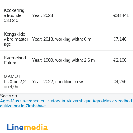
Köckerling
allrounder
Year: 2023
€28,441
530 2.0
Kongskilde
vibro master
Year: 2013, working width: 6 m
€7,140
sgc
Kverneland
Year: 1900, working width: 2.6 m
€2,100
Futura
MAMUT
LUX od 2,2
Year: 2022, condition: new
€4,296
do 4,0m
See also
Agro-Masz seedbed cultivators in Mozambique
Agro-Masz seedbed
cultivators in Zimbabwe