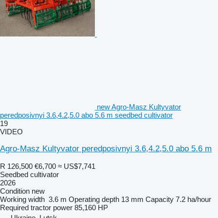
new Agro-Masz Kultyvator
peredposivnyi 3.6,4.2,5.0 abo 5.6 m seedbed cultivator
19
VIDEO
Agro-Masz Kultyvator peredposivnyi 3.6,4.2,5.0 abo 5.6 m
R 126,500
€6,700
≈ US$7,741
Seedbed cultivator
2026
Condition
new
Working width
3.6 m
Operating depth
13 mm
Capacity
7.2 ha/hour
Required tractor power
85,160 HP
Ukraine, Lutsk