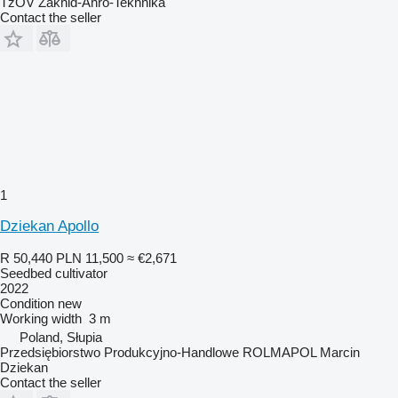
TzOV Zakhid-Ahro-Tekhnika
Contact the seller
1
Dziekan Apollo
R 50,440
PLN 11,500
≈ €2,671
Seedbed cultivator
2022
Condition
new
Working width
3 m
Poland, Słupia
Przedsiębiorstwo Produkcyjno-Handlowe ROLMAPOL Marcin
Dziekan
Contact the seller